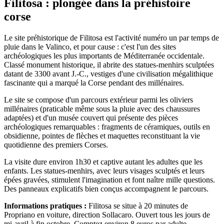
Filitosa : plongée dans la préhistoire
corse
Le site préhistorique de Filitosa est l'activité numéro un par temps de
pluie dans le Valinco, et pour cause : c'est l'un des sites
archéologiques les plus importants de Méditerranée occidentale.
Classé monument historique, il abrite des statues-menhirs sculptées
datant de 3300 avant J.-C., vestiges d'une civilisation mégalithique
fascinante qui a marqué la Corse pendant des millénaires.
Le site se compose d'un parcours extérieur parmi les oliviers
millénaires (praticable même sous la pluie avec des chaussures
adaptées) et d'un musée couvert qui présente des pièces
archéologiques remarquables : fragments de céramiques, outils en
obsidienne, pointes de flèches et maquettes reconstituant la vie
quotidienne des premiers Corses.
La visite dure environ 1h30 et captive autant les adultes que les
enfants. Les statues-menhirs, avec leurs visages sculptés et leurs
épées gravées, stimulent l'imagination et font naître mille questions.
Des panneaux explicatifs bien conçus accompagnent le parcours.
Informations pratiques :
Filitosa se situe à 20 minutes de
Propriano en voiture, direction Sollacaro. Ouvert tous les jours de
mi-avril à fin octobre. Comptez environ 8 euros par adulte.