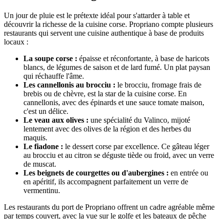
Un jour de pluie est le prétexte idéal pour s'attarder à table et
découvrir la richesse de la cuisine corse. Propriano compte plusieurs
restaurants qui servent une cuisine authentique à base de produits
locaux :
La soupe corse :
épaisse et réconfortante, à base de haricots
blancs, de légumes de saison et de lard fumé. Un plat paysan
qui réchauffe l'âme.
Les cannellonis au brocciu :
le brocciu, fromage frais de
brebis ou de chèvre, est la star de la cuisine corse. En
cannellonis, avec des épinards et une sauce tomate maison,
c'est un délice.
Le veau aux olives :
une spécialité du Valinco, mijoté
lentement avec des olives de la région et des herbes du
maquis.
Le fiadone :
le dessert corse par excellence. Ce gâteau léger
au brocciu et au citron se déguste tiède ou froid, avec un verre
de muscat.
Les beignets de courgettes ou d'aubergines :
en entrée ou
en apéritif, ils accompagnent parfaitement un verre de
vermentinu.
Les restaurants du port de Propriano offrent un cadre agréable même
par temps couvert, avec la vue sur le golfe et les bateaux de pêche