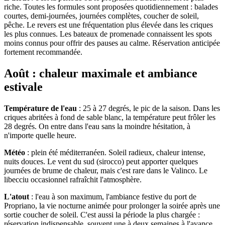
riche. Toutes les formules sont proposées quotidiennement : balades
courtes, demi-journées, journées complètes, coucher de soleil,
pêche. Le revers est une fréquentation plus élevée dans les criques
les plus connues. Les bateaux de promenade connaissent les spots
moins connus pour offrir des pauses au calme. Réservation anticipée
fortement recommandée.
Août : chaleur maximale et ambiance
estivale
Température de l'eau
: 25 à 27 degrés, le pic de la saison. Dans les
criques abritées à fond de sable blanc, la température peut frôler les
28 degrés. On entre dans l'eau sans la moindre hésitation, à
n'importe quelle heure.
Météo
: plein été méditerranéen. Soleil radieux, chaleur intense,
nuits douces. Le vent du sud (sirocco) peut apporter quelques
journées de brume de chaleur, mais c'est rare dans le Valinco. Le
libecciu occasionnel rafraîchit l'atmosphère.
L'atout
: l'eau à son maximum, l'ambiance festive du port de
Propriano, la vie nocturne animée pour prolonger la soirée après une
sortie coucher de soleil. C'est aussi la période la plus chargée :
réservation indispensable, souvent une à deux semaines à l'avance