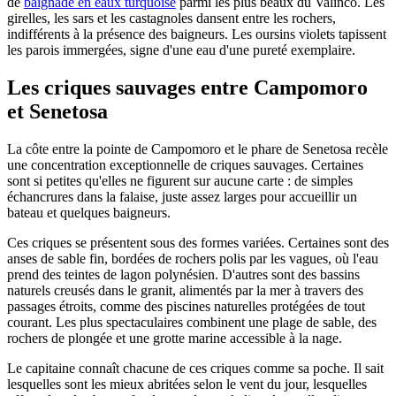
de
baignade en eaux turquoise
parmi les plus beaux du Valinco. Les
girelles, les sars et les castagnoles dansent entre les rochers,
indifférents à la présence des baigneurs. Les oursins violets tapissent
les parois immergées, signe d'une eau d'une pureté exemplaire.
Les criques sauvages entre Campomoro
et Senetosa
La côte entre la pointe de Campomoro et le phare de Senetosa recèle
une concentration exceptionnelle de criques sauvages. Certaines
sont si petites qu'elles ne figurent sur aucune carte : de simples
échancrures dans la falaise, juste assez larges pour accueillir un
bateau et quelques baigneurs.
Ces criques se présentent sous des formes variées. Certaines sont des
anses de sable fin, bordées de rochers polis par les vagues, où l'eau
prend des teintes de lagon polynésien. D'autres sont des bassins
naturels creusés dans le granit, alimentés par la mer à travers des
passages étroits, comme des piscines naturelles protégées de tout
courant. Les plus spectaculaires combinent une plage de sable, des
rochers de plongée et une grotte marine accessible à la nage.
Le capitaine connaît chacune de ces criques comme sa poche. Il sait
lesquelles sont les mieux abritées selon le vent du jour, lesquelles