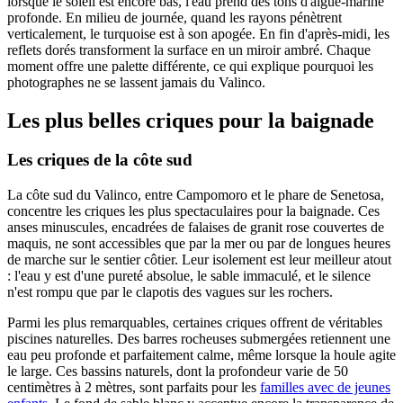
lorsque le soleil est encore bas, l'eau prend des tons d'aigue-marine
profonde. En milieu de journée, quand les rayons pénètrent
verticalement, le turquoise est à son apogée. En fin d'après-midi, les
reflets dorés transforment la surface en un miroir ambré. Chaque
moment offre une palette différente, ce qui explique pourquoi les
photographes ne se lassent jamais du Valinco.
Les plus belles criques pour la baignade
Les criques de la côte sud
La côte sud du Valinco, entre Campomoro et le phare de Senetosa,
concentre les criques les plus spectaculaires pour la baignade. Ces
anses minuscules, encadrées de falaises de granit rose couvertes de
maquis, ne sont accessibles que par la mer ou par de longues heures
de marche sur le sentier côtier. Leur isolement est leur meilleur atout
: l'eau y est d'une pureté absolue, le sable immaculé, et le silence
n'est rompu que par le clapotis des vagues sur les rochers.
Parmi les plus remarquables, certaines criques offrent de véritables
piscines naturelles. Des barres rocheuses submergées retiennent une
eau peu profonde et parfaitement calme, même lorsque la houle agite
le large. Ces bassins naturels, dont la profondeur varie de 50
centimètres à 2 mètres, sont parfaits pour les
familles avec de jeunes