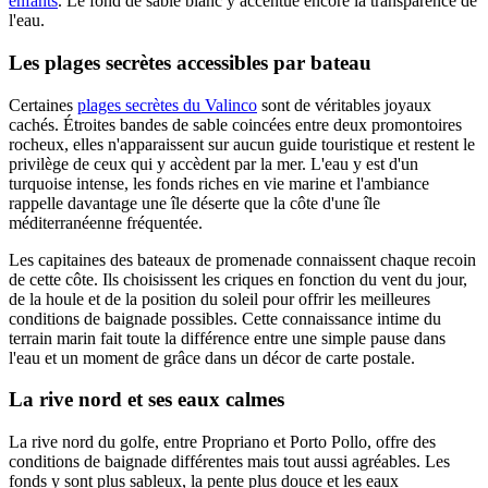
enfants
. Le fond de sable blanc y accentue encore la transparence de
l'eau.
Les plages secrètes accessibles par bateau
Certaines
plages secrètes du Valinco
sont de véritables joyaux
cachés. Étroites bandes de sable coincées entre deux promontoires
rocheux, elles n'apparaissent sur aucun guide touristique et restent le
privilège de ceux qui y accèdent par la mer. L'eau y est d'un
turquoise intense, les fonds riches en vie marine et l'ambiance
rappelle davantage une île déserte que la côte d'une île
méditerranéenne fréquentée.
Les capitaines des bateaux de promenade connaissent chaque recoin
de cette côte. Ils choisissent les criques en fonction du vent du jour,
de la houle et de la position du soleil pour offrir les meilleures
conditions de baignade possibles. Cette connaissance intime du
terrain marin fait toute la différence entre une simple pause dans
l'eau et un moment de grâce dans un décor de carte postale.
La rive nord et ses eaux calmes
La rive nord du golfe, entre Propriano et Porto Pollo, offre des
conditions de baignade différentes mais tout aussi agréables. Les
fonds y sont plus sableux, la pente plus douce et les eaux