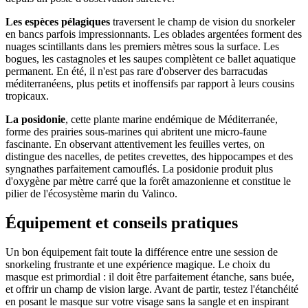
Les espèces pélagiques
traversent le champ de vision du snorkeler
en bancs parfois impressionnants. Les oblades argentées forment des
nuages scintillants dans les premiers mètres sous la surface. Les
bogues, les castagnoles et les saupes complètent ce ballet aquatique
permanent. En été, il n'est pas rare d'observer des barracudas
méditerranéens, plus petits et inoffensifs par rapport à leurs cousins
tropicaux.
La posidonie
, cette plante marine endémique de Méditerranée,
forme des prairies sous-marines qui abritent une micro-faune
fascinante. En observant attentivement les feuilles vertes, on
distingue des nacelles, de petites crevettes, des hippocampes et des
syngnathes parfaitement camouflés. La posidonie produit plus
d'oxygène par mètre carré que la forêt amazonienne et constitue le
pilier de l'écosystème marin du Valinco.
Équipement et conseils pratiques
Un bon équipement fait toute la différence entre une session de
snorkeling frustrante et une expérience magique. Le choix du
masque est primordial : il doit être parfaitement étanche, sans buée,
et offrir un champ de vision large. Avant de partir, testez l'étanchéité
en posant le masque sur votre visage sans la sangle et en inspirant