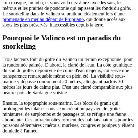
: un masque, un tuba, et vous voilà nez à nez avec les sars, les
mérous et les prairies de posidonie qui tapissent les fonds du golfe.
Le snorkeling dans le Valinco se pratique idéalement lors d'une
promenade en mer au départ de Propriano
, qui donne accès aux
spots les plus préservés, inaccessibles depuis la terre.
Pourquoi le Valinco est un paradis du
snorkeling
Trois facteurs font du golfe du Valinco un terrain exceptionnel pour
la randonnée palmée. D'abord, la clarté de l'eau. La côte granitique
du sud du golfe, dépourvue de cours d'eau majeurs, conserve une
transparence remarquable même en plein été. La visibilité sous-
marine y dépasse couramment 20 mètres, atteignant parfois 30
mètres les jours de calme plat. C'est une clarté comparable aux plus
beaux spots de Sardaigne voisine.
Ensuite, la topographie sous-marine. Les blocs de granit qui
prolongent les falaises sous l'eau créent un paysage de grottes
miniatures, de surplombs et de passages où se réfugie une faune
abondante. Ces anfractuosités forment des habitats naturels pour les
poissons sédentaires : mérous, murènes, congres et poulpes y élisent
domicile à l'année.