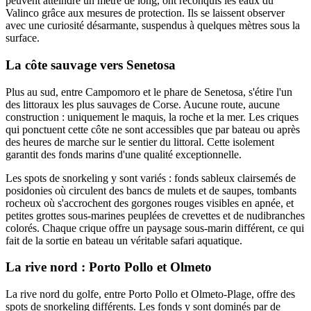
peuvent atteindre un mètre de long, ont reconquis les eaux du
Valinco grâce aux mesures de protection. Ils se laissent observer
avec une curiosité désarmante, suspendus à quelques mètres sous la
surface.
La côte sauvage vers Senetosa
Plus au sud, entre Campomoro et le phare de Senetosa, s'étire l'un
des littoraux les plus sauvages de Corse. Aucune route, aucune
construction : uniquement le maquis, la roche et la mer. Les criques
qui ponctuent cette côte ne sont accessibles que par bateau ou après
des heures de marche sur le sentier du littoral. Cette isolement
garantit des fonds marins d'une qualité exceptionnelle.
Les spots de snorkeling y sont variés : fonds sableux clairsemés de
posidonies où circulent des bancs de mulets et de saupes, tombants
rocheux où s'accrochent des gorgones rouges visibles en apnée, et
petites grottes sous-marines peuplées de crevettes et de nudibranches
colorés. Chaque crique offre un paysage sous-marin différent, ce qui
fait de la sortie en bateau un véritable safari aquatique.
La rive nord : Porto Pollo et Olmeto
La rive nord du golfe, entre Porto Pollo et Olmeto-Plage, offre des
spots de snorkeling différents. Les fonds y sont dominés par de