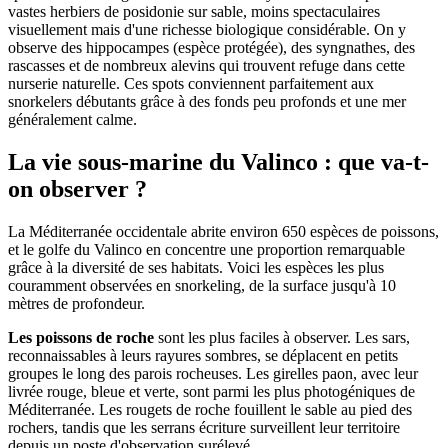
vastes herbiers de posidonie sur sable, moins spectaculaires
visuellement mais d'une richesse biologique considérable. On y
observe des hippocampes (espèce protégée), des syngnathes, des
rascasses et de nombreux alevins qui trouvent refuge dans cette
nurserie naturelle. Ces spots conviennent parfaitement aux
snorkelers débutants grâce à des fonds peu profonds et une mer
généralement calme.
La vie sous-marine du Valinco : que va-t-
on observer ?
La Méditerranée occidentale abrite environ 650 espèces de poissons,
et le golfe du Valinco en concentre une proportion remarquable
grâce à la diversité de ses habitats. Voici les espèces les plus
couramment observées en snorkeling, de la surface jusqu'à 10
mètres de profondeur.
Les poissons de roche
sont les plus faciles à observer. Les sars,
reconnaissables à leurs rayures sombres, se déplacent en petits
groupes le long des parois rocheuses. Les girelles paon, avec leur
livrée rouge, bleue et verte, sont parmi les plus photogéniques de
Méditerranée. Les rougets de roche fouillent le sable au pied des
rochers, tandis que les serrans écriture surveillent leur territoire
depuis un poste d'observation surélevé.